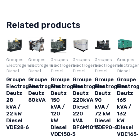
Related products
Groupes
Groupes
Groupes
Groupes
Groupes
Groupes
Electrogenes
Electrogenes
Electrogenes
Electrogenes
Electrogenes
Electroge
Diesel
Diesel
Diesel
Diesel
Diesel
Diesel
Groupe
Groupe
Groupe
Groupe
Groupe
Groupe
Electrogene
Electrogene
Electrogene
Electrogene
Electrogene
Electro
Deutz
Deutz
Deutz
Deutz
Deutz
Deutz
28
80kVA
150
220kVA
90
165
kVA /
kVA /
Diesel
kVA /
kVA /
22 kW
120
220
72 kW
132
Diesel
kW
kVA
Diesel
kW
VDE28‑6
Diesel
BF6M1015
VDE90‑6
Diesel
VDE150‑5
VDE165‑