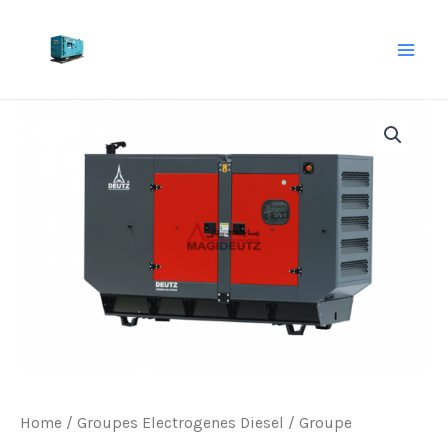
Skip
to
MAI
content
ME
Home
/
Groupes Electrogenes Diesel
/ Groupe