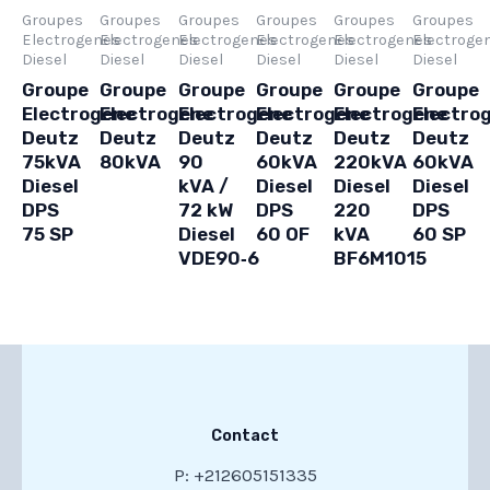
Groupes
Groupes
Groupes
Groupes
Groupes
Groupes
Electrogenes
Electrogenes
Electrogenes
Electrogenes
Electrogenes
Electroge
Diesel
Diesel
Diesel
Diesel
Diesel
Diesel
Groupe
Groupe
Groupe
Groupe
Groupe
Groupe
Electrogene
Electrogene
Electrogene
Electrogene
Electrogene
Electro
Deutz
Deutz
Deutz
Deutz
Deutz
Deutz
75kVA
80kVA
90
60kVA
220kVA
60kVA
Diesel
kVA /
Diesel
Diesel
Diesel
DPS
72 kW
DPS
220
DPS
75 SP
Diesel
60 OF
kVA
60 SP
VDE90‑6
BF6M1015
Contact
P: +212605151335