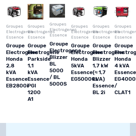
Groupes
Groupes
Groupes
Groupes
Groupes
Groupes
Electrogenes
Electrogenes
Electrogenes
Electrogenes
Electrogenes
Electroge
Essence
Essence
Essence
Essence
Essence
Essence
Groupe
Groupe
Groupe
Groupe
Groupe
Groupe
Electrogene
Electrogene
Electrogene
Electrogene
Electrogene
Electro
Blizzer
Honda
Parkside
Honda
Blizzer
Honda
BL
2,8
1,1
5kVA
1,7 kW
4 kVA
5000
kVA
kVA
Essence
(≈ 1,7
Essence
/ BL
Essence
Essence
EG5000CL
kVA)
EG4000
5000S
EB2800i
PGI
Essence
/
1200
BL 2i
CLAT1
A1