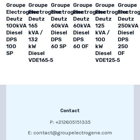
Groupe
Groupe
Groupe
Groupe
Groupe
Groupe
Electrogene
Electrogene
Electrogene
Electrogene
Electrogene
Electro
Deutz
Deutz
Deutz
Deutz
Deutz
Deutz
100kVA
165
60kVA
60kVA
125
250kVA
Diesel
kVA /
Diesel
Diesel
kVA /
Diesel
DPS
132
DPS
DPS
100
DPS
100
kW
60 SP
60 OF
kW
250
SP
Diesel
Diesel
OF
VDE165‑5
VDE125‑5
Contact
P: +212605151335
E: contact@groupelectrogene.com