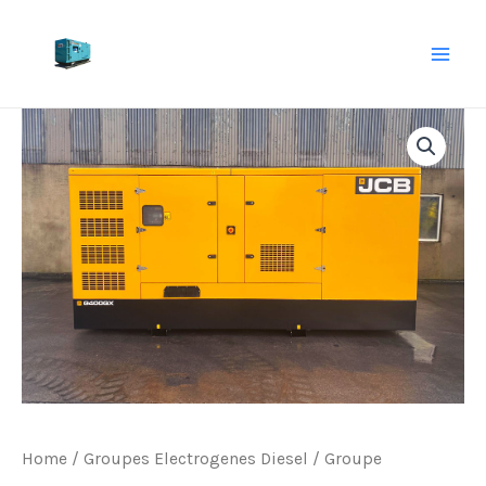
Skip
to
MAI
content
ME
Home
/
Groupes Electrogenes Diesel
/ Groupe