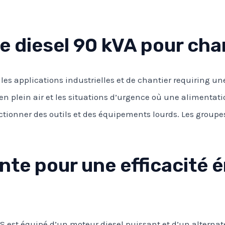
 diesel 90 kVA pour chan
es applications industrielles et de chantier requiring une 
n plein air et les situations d’urgence où une alimentation
nctionner des outils et des équipements lourds. Les groupe
nte pour une efficacité 
 est équipé d’un moteur diesel puissant et d’un alternat