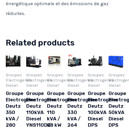
énergétique optimale et des émissions de gaz
réduites.
Related products
Groupes
Groupes
Groupes
Groupes
Groupes
Groupes
Electrogenes
Electrogenes
Electrogenes
Electrogenes
Electrogenes
Electroge
Diesel
Diesel
Diesel
Diesel
Diesel
Diesel
Groupe
Groupe
Groupe
Groupe
Groupe
Groupe
Electrogene
Electrogene
Electrogene
Electrogene
Electrogene
Electro
Deutz
Deutz
Deutz
Deutz
Deutz
Deutz
350
110kVA
110
330
100kVA
50kVA
kVA /
Diesel
kVA /
kVA /
Diesel
Diesel
280
YNS110DZ
88 kW
264
DPS
DPS