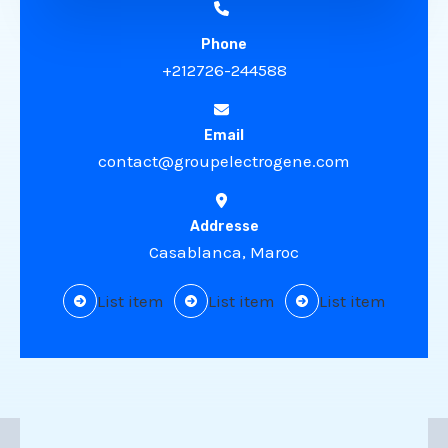
Phone
+212726-244588
Email
contact@groupelectrogene.com
Addresse
Casablanca, Maroc
List item
List item
List item