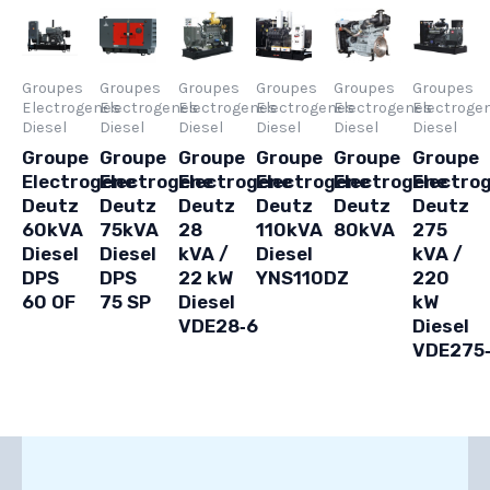
Groupes
Groupes
Groupes
Groupes
Groupes
Groupes
Electrogenes
Electrogenes
Electrogenes
Electrogenes
Electrogenes
Electroge
Diesel
Diesel
Diesel
Diesel
Diesel
Diesel
Groupe
Groupe
Groupe
Groupe
Groupe
Groupe
Electrogene
Electrogene
Electrogene
Electrogene
Electrogene
Electro
Deutz
Deutz
Deutz
Deutz
Deutz
Deutz
60kVA
75kVA
28
110kVA
80kVA
275
Diesel
Diesel
kVA /
Diesel
kVA /
DPS
DPS
22 kW
YNS110DZ
220
60 OF
75 SP
Diesel
kW
VDE28‑6
Diesel
VDE275